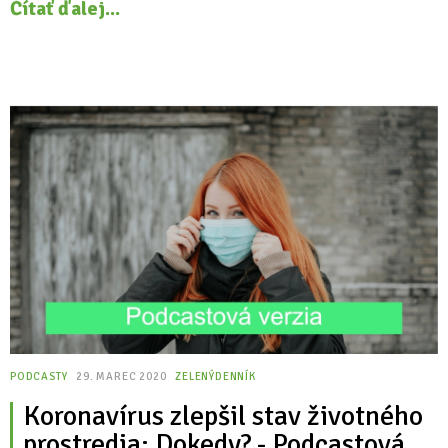
Čítať ďalej...
PODCASTY
29. MAREC 2020
ZELENÝDENNÍK
Koronavírus zlepšil stav životného
prostredia: Dokedy? - Podcastová