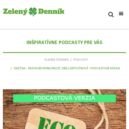
Inšpiratívne
INŠPIRATÍVNE PODCASTY PRE VÁS
Svet
Novinky
HLAVNÁ STRÁNKA
/
PODCASTY
Podcasty
/
SVIEČKA – KEDYSI NEVYHNUTNOSŤ, DNES ZBYTOČNOSŤ - PODCASTOVÁ VERZIA
Eko tipy
Kontakt