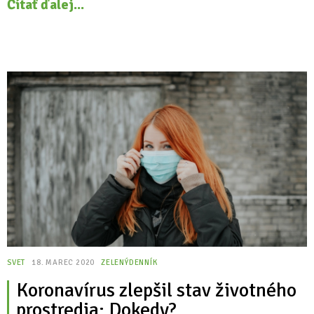
Čítať ďalej...
SVET
18. MAREC 2020
ZELENÝDENNÍK
Koronavírus zlepšil stav životného
prostredia: Dokedy?