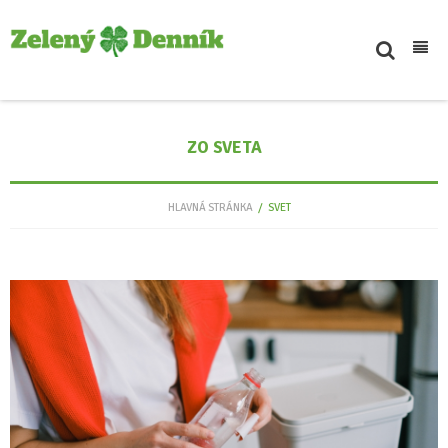
Inšpiratívne
ZO SVETA
Svet
Novinky
HLAVNÁ STRÁNKA
/
SVET
Podcasty
Eko tipy
Kontakt