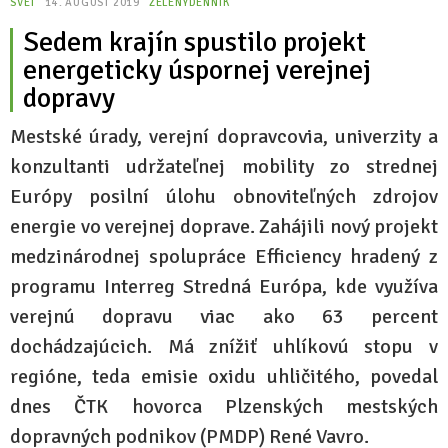
SVET
14. AUGUST 2019
ZELENÝDENNÍK
Sedem krajín spustilo projekt
energeticky úspornej verejnej
dopravy
Mestské úrady, verejní dopravcovia, univerzity a
konzultanti udržateľnej mobility zo strednej
Európy posilní úlohu obnoviteľných zdrojov
energie vo verejnej doprave. Zahájili nový projekt
medzinárodnej spolupráce Efficiency hradený z
programu Interreg Stredná Európa, kde využíva
verejnú dopravu viac ako 63 percent
dochádzajúcich. Má znížiť uhlíkovú stopu v
regióne, teda emisie oxidu uhličitého, povedal
dnes ČTK hovorca Plzenských mestských
dopravných podnikov (PMDP) René Vavro.