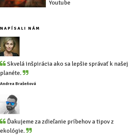
Youtube
NAPÍSALI NÁM
Skvelá inšpirácia ako sa lepšie správať k našej
planéte.
Andrea Brašeňová
Ďakujeme za zdieľanie príbehov a tipov z
ekológie.